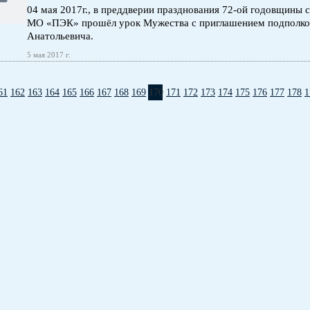
04 мая 2017г., в преддверии празднования 72-ой годовщины
МО «ПЭК» прошёл урок Мужества с приглашением подполков
Анатольевича.
5 мая 2017 г.
61
162
163
164
165
166
167
168
169
170
171
172
173
174
175
176
177
178
1