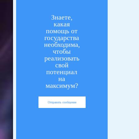
Знаете,
какая
помощь от
государства
необходима,
чтобы
реализовать
свой
потенциал
на
максимум?
Отправить сообщение