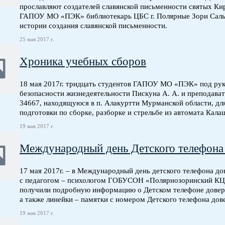
прославляют создателей славянской письменности святых Ки
ГАПОУ МО «ПЭК» библиотекарь ЦБС г. Полярные Зори Салык
истории создания славянской письменности.
25 мая 2017 г.
Хроника учебных сборов
18 мая 2017г. тридцать студентов ГАПОУ МО «ПЭК» под рук
безопасности жизнедеятельности Пискуна А. А. и преподават
34667, находящуюся в п. Алакуртти Мурманской области, дл
подготовки по сборке, разборке и стрельбе из автомата Кала
19 мая 2017 г.
Международный день Детского телефона
17 мая 2017г. – в Международный день детского телефона д
с педагогом – психологом ГОБУСОН «Полярнозоринский КЦ
получили подробную информацию о Детском телефоне довер
а также линейки – памятки с номером Детского телефона дов
19 мая 2017 г.