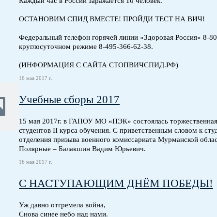
Каждый час в России заражается 10 человек.
ОСТАНОВИМ СПИД ВМЕСТЕ! ПРОЙДИ ТЕСТ НА ВИЧ!
Федеральный телефон горячей линии «Здоровая Россия» 8-8
круглосуточном режиме 8-495-366-62-38.
(ИНФОРМАЦИЯ С САЙТА СТОПВИЧСПИД.РФ)
16 мая 2017 г.
Учебные сборы 2017
15 мая 2017г. в ГАПОУ МО «ПЭК» состоялась торжественная
студентов II курса обучения. С приветственным словом к ст
отделения призыва военного комиссариата Мурманской обла
Полярные – Балакшин Вадим Юрьевич.
16 мая 2017 г.
С НАСТУПАЮЩИМ ДНЁМ ПОБЕДЫ!
Уж давно отгремела война,
Снова синее небо над нами.