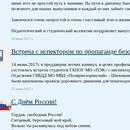
ними этот не простой путь к знаниям. На пути к диплому был
полезного для наших выпускников и каждый из них займёт св
Закончился очень непростой и очень счастливый этап в жизн
Педагогический и студенческий коллектив поздравляет выпуск
30 июня 2017 г.
Встреча с испектором по пропаганде бе
14 июня 2017г. в преддверии летних каникул, в целях профи
состоялась встреча студентов ГАПОУ МО «ПЭК» с инспекто
Отделения ГИБДД МО МВД «Полярнозоринский» - Шиловым Н.
были напомнены правила дорожного движения для пешеходов,
15 июня 2017 г.
С Днём России!
Гордая, свободная Россия!
Ситцевый, березовый мой край,
Вольно ты раскинулась под небом синим,