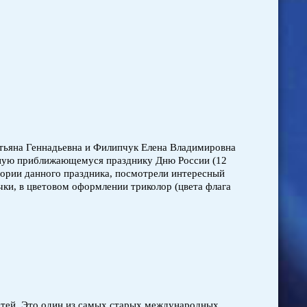
атьяна Геннадьевна и Филипчук Елена Владимировна
ную приближающемуся празднику Дню России (12
ории данного праздника, посмотрели интересный
ки, в цветовом оформлении триколор (цвета флага
етей. Это один из самых старых международных