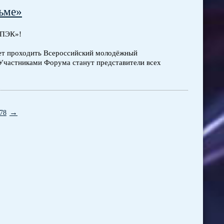
ьме»
«ПЭК»!
удет проходить Всероссийский молодёжный
Участниками Форума станут представители всех
→
78