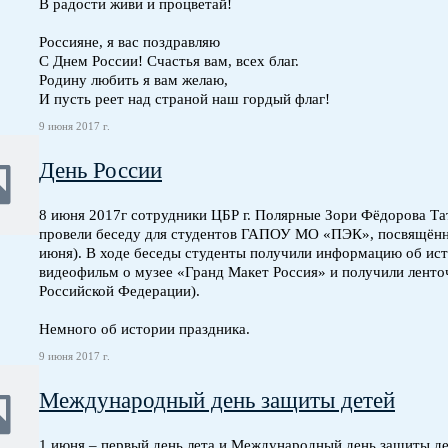
В радости живи и процветай!
Россияне, я вас поздравляю
С Днем России! Счастья вам, всех благ.
Родину любить я вам желаю,
И пусть реет над страной наш гордый флаг!
9 июня 2017 г.
День России
8 июня 2017г сотрудники ЦБР г. Полярные Зори Фёдорова Т
провели беседу для студентов ГАПОУ МО «ПЭК», посвящён
июня). В ходе беседы студенты получили информацию об ист
видеофильм о музее «Гранд Макет Россия» и получили ленточ
Российской Федерации).
Немного об истории праздника.
9 июня 2017 г.
Международный день защиты детей
1 июня – первый день лета и Международный день защиты д