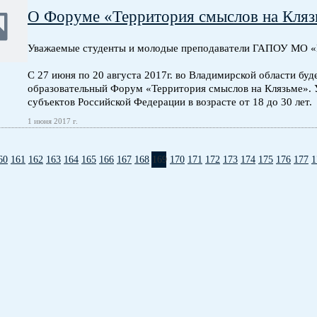
О Форуме «Территория смыслов на Кляз
Уважаемые студенты и молодые преподаватели ГАПОУ МО 
С 27 июня по 20 августа 2017г. во Владимирской области б
образовательный Форум «Территория смыслов на Клязьме». 
субъектов Российской Федерации в возрасте от 18 до 30 лет.
1 июня 2017 г.
60
161
162
163
164
165
166
167
168
169
170
171
172
173
174
175
176
177
1