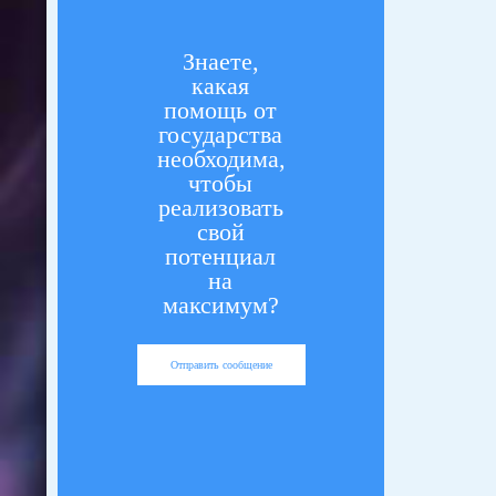
Знаете,
какая
помощь от
государства
необходима,
чтобы
реализовать
свой
потенциал
на
максимум?
Отправить сообщение