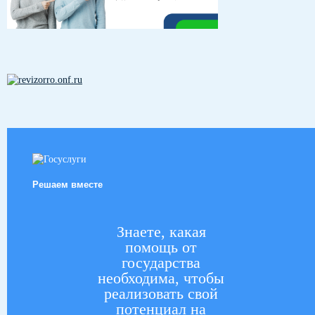
Решаем вместе
Знаете, какая
помощь от
государства
необходима, чтобы
реализовать свой
потенциал на