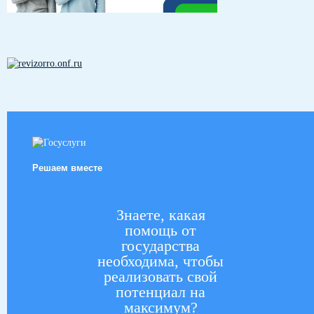
Решаем вместе
Знаете, какая
помощь от
государства
необходима, чтобы
реализовать свой
потенциал на
максимум?