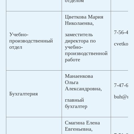
отделом
Цветкова Мария
Николаенва,
7-56-48,
заместитель
Учебно-
директора по
производственный
cvetkov
учебно-
отдел
производственной
работе
Манаенкова
Ольга
7-47-63,
Александровна,
Бухгалтерия
buh@myp
главный
бухгалтер
Смагина Елена
Евгеньевна,