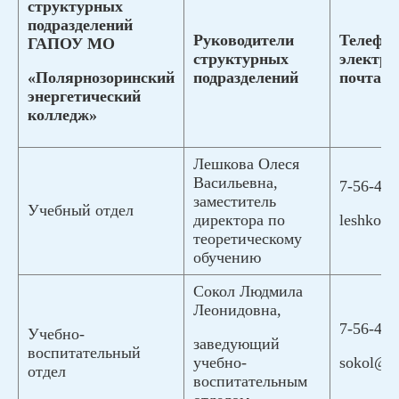
структурных
подразделений
Руководители
Телефо
ГАПОУ МО
структурных
электро
«Полярнозоринский
подразделений
почта
энергетический
колледж»
Лешкова Олеся
Васильевна,
7-56-48,
заместитель
Учебный отдел
leshkov
директора по
теоретическому
обучению
Сокол Людмила
Леонидовна,
7-56-48,
Учебно-
заведующий
воспитательный
учебно-
sokol@m
отдел
воспитательным