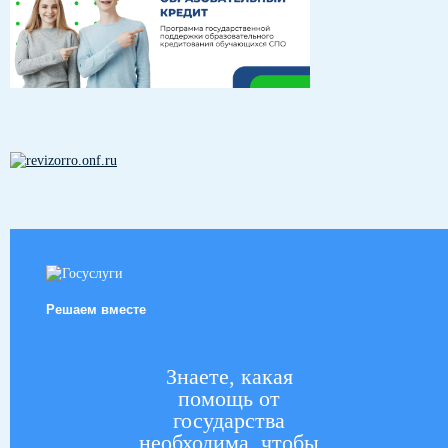
Решаем вместе
Знаете, какая
помощь от
государства
необходима, чтобы