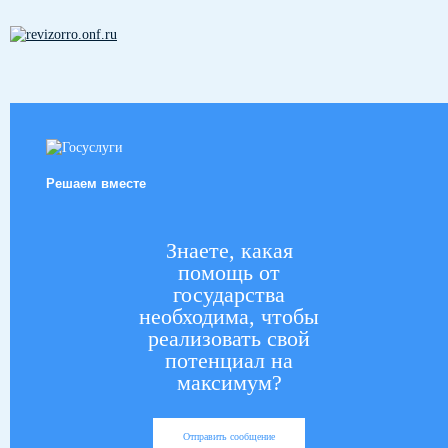
Решаем вместе
Знаете, какая
помощь от
государства
необходима, чтобы
реализовать свой
потенциал на
максимум?
Отправить сообщение