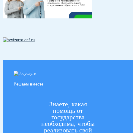
Решаем вместе
Знаете, какая
помощь от
государства
необходима, чтобы
реализовать свой