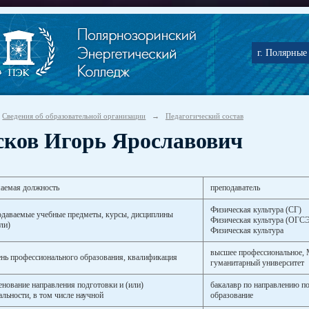
г. Полярные 
Сведения об образовательной организации
→
Педагогический состав
сков Игорь Ярославович
аемая должность
преподаватель
Физическая культура (СГ)
даваемые учебные предметы, курсы, дисциплины
Физическая культура (ОГС
ли)
Физическая культура
высшее профессиональное,
нь профессионального образования, квалификация
гуманитарный университет
нование направления подготовки и (или)
бакалавр по направлению п
альности, в том числе научной
образование