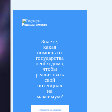
Решаем вместе
Знаете,
какая
помощь от
государства
необходима,
чтобы
реализовать
свой
потенциал
на
максимум?
Отправить сообщение