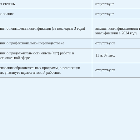
я степень
отсутствует
е звание
отсутствует
ния о повышении квалификации (за последние 3 года)
высшая квалификационная 
квалификации в 2024 году
ния о профессиональной переподготовке
отсутствуют
ния о продолжительности опыта (лет) работы в
11 л. 07 мес.
ссиональной сфере
нование образовательных программ, в реализации
отсутствуют
ых участвует педагогический работник