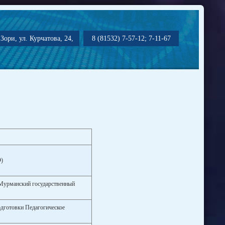
Зори, ул. Курчатова, 24,
8 (81532) 7-57-12; 7-11-67
Э)
 Мурманский государственный
одготовки Педагогическое