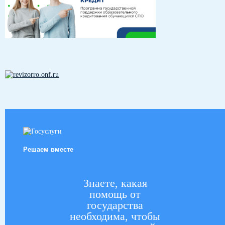
Решаем вместе
Знаете, какая
помощь от
государства
необходима, чтобы