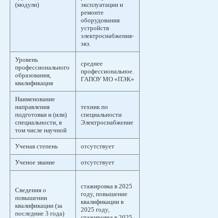
(модули)
эксплуатации и
ремонте
оборудования
устройств
электроснабжения-
экз.
Уровень
среднее
профессионального
профессиональное.
образования,
ГАПОУ МО «ПЭК»
квалификация
Наименование
направления
техник по
подготовки и (или)
специальности
специальности, в
Электроснабжение
том числе научной
Ученая степень
отсутствует
Ученое звание
отсутствует
стажировка в 2025
Сведения о
году, повышение
повышении
квалификации в
квалификации (за
2025 году,
последние 3 года)
стажировка в 2025