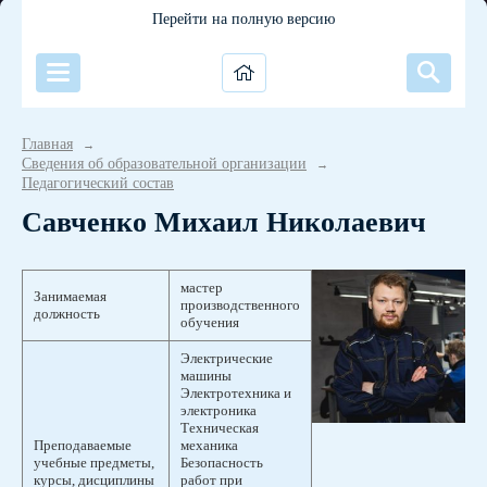
Перейти на полную версию
Главная
→
Сведения об образовательной организации
→
Педагогический состав
Савченко Михаил Николаевич
мастер
Занимаемая
производственного
должность
обучения
Электрические
машины
Электротехника и
электроника
Техническая
Преподаваемые
механика
учебные предметы,
Безопасность
курсы, дисциплины
работ при