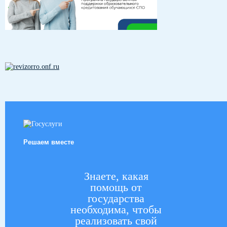
Решаем вместе
Знаете, какая
помощь от
государства
необходима, чтобы
реализовать свой