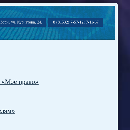
Зори, ул. Курчатова, 24,
8 (81532) 7-57-12; 7-11-67
 «Моё право»
елям»