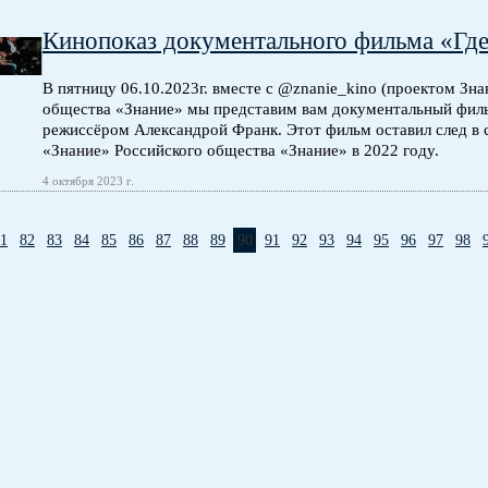
Кинопоказ документального фильма «Где
В пятницу 06.10.2023г. вместе с @znanie_kino (проектом Знани
общества «Знание» мы представим вам документальный фил
режиссёром Александрой Франк. Этот фильм оставил след в 
«Знание» Российского общества «Знание» в 2022 году.
4 октября 2023 г.
1
82
83
84
85
86
87
88
89
90
91
92
93
94
95
96
97
98