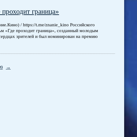
 проходит граница»
е.Кино) / https://t.me/znanie_kino Российского
ьм «Где проходит граница», созданный молодым
сердцах зрителей и был номинирован на премию
→
99