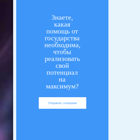
Знаете,
какая
помощь от
государства
необходима,
чтобы
реализовать
свой
потенциал
на
максимум?
Отправить сообщение