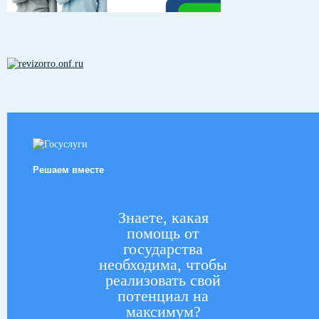
Решаем вместе
Знаете, какая
помощь от
государства
необходима, чтобы
реализовать свой
потенциал на
максимум?