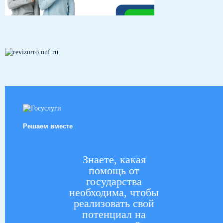
Решаем вместе
Знаете, какая
помощь от
государства
необходима, чтобы
реализовать свой
потенциал на