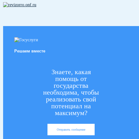
Решаем вместе
Знаете, какая
помощь от
государства
необходима, чтобы
реализовать свой
потенциал на
максимум?
Отправить сообщение