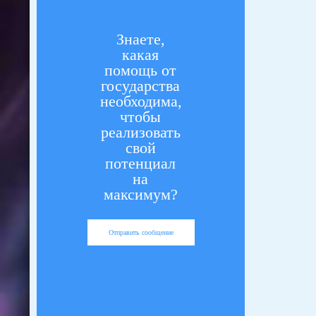
Знаете,
какая
помощь от
государства
необходима,
чтобы
реализовать
свой
потенциал
на
максимум?
Отправить сообщение