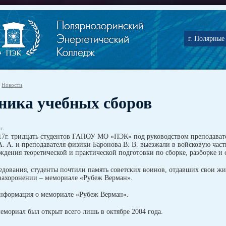
г. Полярные 
Новости
ника учебных сборов
г.
17г. тридцать студентов ГАПОУ МО «ПЭК» под руководством преподавате
. А. и преподавателя физики Баронова В. В. выезжали в войсковую час
ждения теоретической и практической подготовки по сборке, разборке и 
едования, студенты почтили память советских воинов, отдавших свои жи
захоронении – мемориале «Рубеж Верман».
информация о мемориале «Рубеж Верман».
мориал был открыт всего лишь в октябре 2004 года.