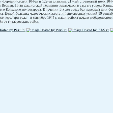
 «Верман» стояли 104-ая и 122-ая дивизии. 217-ый стрелковый полк 104
Верман. План фашистской Германии заключался в захвате города Канда
сего Кольского полуострова. В течении 3-х лет здесь без перерыва шли 
а. Ценой больших человеческих жертв и неимоверных усилий 19 сентября
же через три года – в сентябре 1944 г. наши войска начали победоносное 
н от гитлеровских войск.