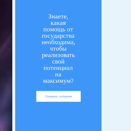
Знаете,
какая
помощь от
государства
необходима,
чтобы
реализовать
свой
потенциал
на
максимум?
Отправить сообщение