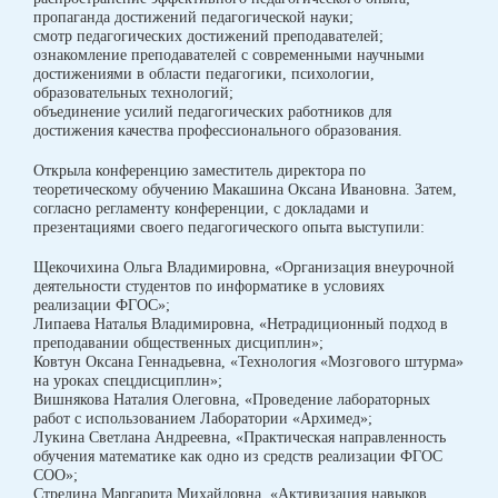
пропаганда достижений педагогической науки;
смотр педагогических достижений преподавателей;
ознакомление преподавателей с современными научными
достижениями в области педагогики, психологии,
образовательных технологий;
объединение усилий педагогических работников для
достижения качества профессионального образования.
Открыла конференцию заместитель директора по
теоретическому обучению Макашина Оксана Ивановна. Затем,
согласно регламенту конференции, с докладами и
презентациями своего педагогического опыта выступили:
Щекочихина Ольга Владимировна, «Организация внеурочной
деятельности студентов по информатике в условиях
реализации ФГОС»;
Липаева Наталья Владимировна, «Нетрадиционный подход в
преподавании общественных дисциплин»;
Ковтун Оксана Геннадьевна, «Технология «Мозгового штурма»
на уроках спецдисциплин»;
Вишнякова Наталия Олеговна, «Проведение лабораторных
работ с использованием Лаборатории «Архимед»;
Лукина Светлана Андреевна, «Практическая направленность
обучения математике как одно из средств реализации ФГОС
СОО»;
Стрелина Маргарита Михайловна, «Активизация навыков