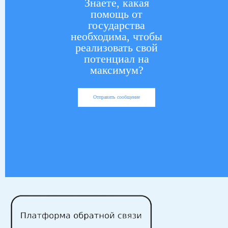
Знаете, какая
помощь от
государства
необходима, чтобы
реализовать свой
потенциал на
максимум?
Отправить сообщение