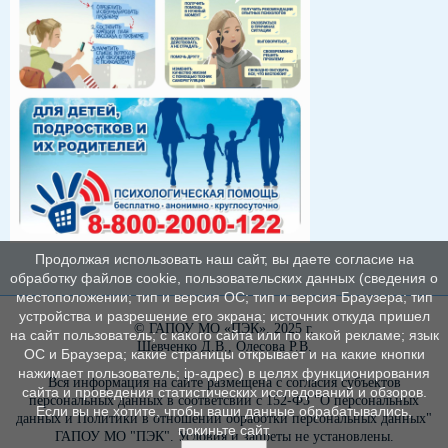
Продолжая использовать наш сайт, вы даете согласие на
обработку файлов cookie, пользовательских данных (сведения о
местоположении; тип и версия ОС; тип и версия Браузера; тип
устройства и разрешение его экрана; источник откуда пришел
© ГАПОУ МО «ПЭК», 2025 г.
на сайт пользователь; с какого сайта или по какой рекламе; язык
Шевченко Д.В., Олесова Р.В.
ОС и Браузера; какие страницы открывает и на какие кнопки
нажимает пользователь; ip-адрес) в целях функционирования
Вся информация на сайте размещена с согласия субъектов
сайта и проведения статистических исследований и обзоров.
персональных данных в соответсвии с 152-ФЗ "О персональных
Если вы не хотите, чтобы ваши данные обрабатывались,
данных и Политики в отношении обработки персональных данных"
покиньте сайт.
ГАПОУ МО "ПЭК". Условия и запреты не установлены.