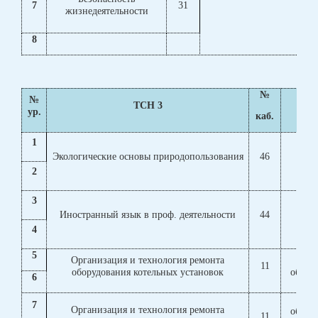
7
31
жизнедеятельности
8
№
№
ТСН 3
ур.
каб.
1
о
Экологические основы природопользования
46
об
2
3
о
Иностранный язык в проф. деятельности
44
об
4
5
Организация и технология ремонта
Те
11
оборудования котельных установок
обору
6
Те
7
Организация и технология ремонта
обору
11