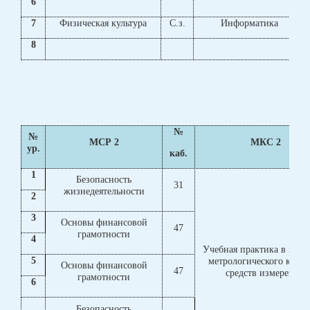
6
7
Физическая культура
С.з.
Информатика
8
№
№
МСР 2
МКС 2
ур.
каб.
1
Безопасность
31
жизнедеятельности
2
3
Основы финансовой
47
грамотности
4
Учебная практика в поли
5
метрологического контр
Основы финансовой
47
средств измерений
грамотности
6
Безопасность