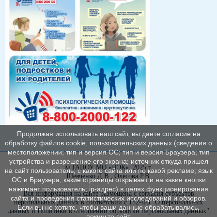
Продолжая использовать наш сайт, вы даете согласие на
обработку файлов cookie, пользовательских данных (сведения о
местоположении; тип и версия ОС; тип и версия Браузера; тип
устройства и разрешение его экрана; источник откуда пришел
© ГАПОУ МО «ПЭК», 2025 г.
на сайт пользователь; с какого сайта или по какой рекламе; язык
Шевченко Д.В., Олесова Р.В.
ОС и Браузера; какие страницы открывает и на какие кнопки
нажимает пользователь; ip-адрес) в целях функционирования
Вся информация на сайте размещена с согласия субъектов
сайта и проведения статистических исследований и обзоров.
персональных данных в соответсвии с 152-ФЗ "О персональных
Если вы не хотите, чтобы ваши данные обрабатывались,
данных и Политики в отношении обработки персональных данных"
покиньте сайт.