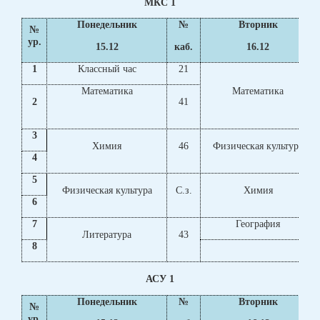
МКС 1
Понедельник
№
Вторник
№
ур.
15.12
каб.
16.12
1
Классный час
21
Математика
Математика
2
41
3
Химия
46
Физическая культура
4
5
Физическая культура
С.з.
Химия
6
7
География
Литература
43
8
АСУ 1
Понедельник
№
Вторник
№
ур.