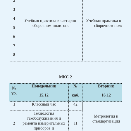
2
3
4
Учебная практика в слесарно-
Учебная практика в слес
сборочном полигоне
сборочном полигоне
5
6
7
8
МКС 2
Понедельник
№
Вторник
№
ур.
15.12
каб.
16.12
1
Классный час
42
Технология
Метрология и
техобслуживания и
стандартизация
2
ремонта измерительных
11
приборов и