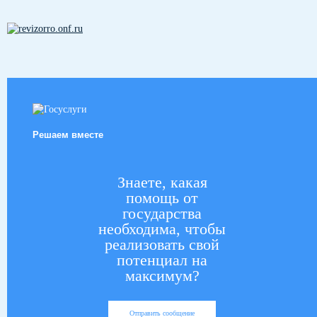
Решаем вместе
Знаете, какая
помощь от
государства
необходима, чтобы
реализовать свой
потенциал на
максимум?
Отправить сообщение