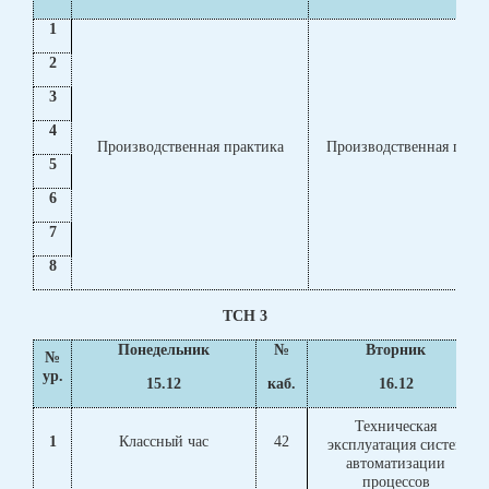
1
2
3
4
Производственная практика
Производственная прак
5
6
7
8
ТСН 3
Понедельник
№
Вторник
№
ур.
15.12
каб.
16.12
Техническая
1
Классный час
42
эксплуатация систем
автоматизации
процессов