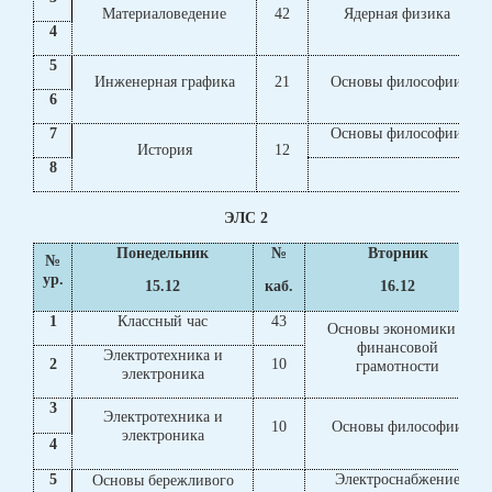
Материаловедение
42
Ядерная физика
4
5
Инженерная графика
21
Основы философии
6
7
Основы философии
История
12
8
ЭЛС 2
Понедельник
№
Вторник
№
ур.
15.12
каб.
16.12
1
Классный час
43
Основы экономики и
финансовой
Электротехника и
2
10
грамотности
электроника
3
Электротехника и
10
Основы философии
электроника
4
5
Электроснабжение
Основы бережливого