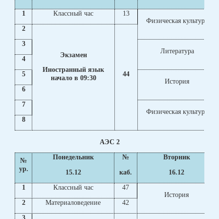
1
Классный час
13
Физическая культура
2
3
Литература
Экзамен
4
Иностранный язык
5
44
начало в 09:30
История
6
7
Физическая культура
8
АЭС 2
Понедельник
№
Вторник
№
ур.
15.12
каб.
16.12
1
Классный час
47
История
2
Материаловедение
42
3