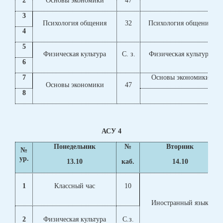
2
Основы экономики
47
3
Психология общения
32
Психология общения
4
5
Физическая культура
С. з.
Физическая культура
6
7
Основы экономики
Основы экономики
47
8
АСУ 4
Понедельник
№
Вторник
№
ур.
13.10
каб.
14.10
1
Классный час
10
Иностранный язык
2
Физическая культура
С.з.