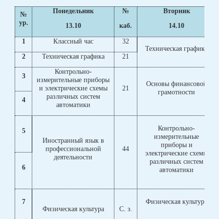
Понедельник
№
Вторник
№
ур.
13.10
каб.
14.10
1
Классный час
32
Техническая графика
2
Техническая графика
21
Контрольно-
3
измерительные приборы
Основы финансовой
и электрические схемы
21
грамотности
различных систем
4
автоматики
Контрольно-
5
измерительные
Иностранный язык в
приборы и
профессиональной
44
электрические схемы
деятельности
различных систем
6
автоматики
7
Физическая культура
Физическая культура
С. з.