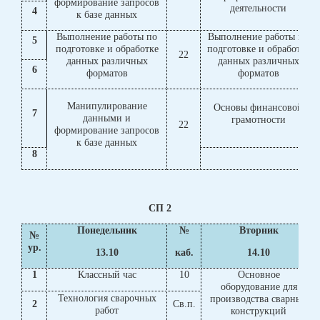
формирование запросов
деятельности
4
к базе данных
Выполнение работы по
Выполнение работы по
5
подготовке и обработке
подготовке и обработке
22
данных различных
данных различных
6
форматов
форматов
Манипулирование
Основы финансовой
7
данными и
грамотности
22
формирование запросов
к базе данных
8
СП 2
Понедельник
№
Вторник
№
ур.
13.10
каб.
14.10
1
Классный час
10
Основное
оборудование для
Технология сварочных
производства сварных
2
Св.п.
работ
конструкций