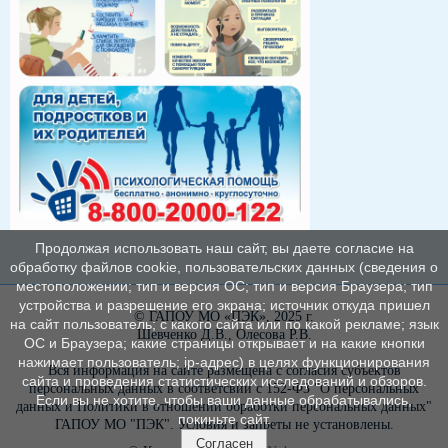
Продолжая использовать наш сайт, вы даете согласие на
обработку файлов cookie, пользовательских данных (сведения о
местоположении; тип и версия ОС; тип и версия Браузера; тип
устройства и разрешение его экрана; источник откуда пришел
© ГАПОУ МО «ПЭК», 2025 г.
на сайт пользователь; с какого сайта или по какой рекламе; язык
Шевченко Д.В., Олесова Р.В.
ОС и Браузера; какие страницы открывает и на какие кнопки
нажимает пользователь; ip-адрес) в целях функционирования
Вся информация на сайте размещена с согласия субъектов
сайта и проведения статистических исследований и обзоров.
персональных данных в соответсвии с 152-ФЗ "О персональных
Если вы не хотите, чтобы ваши данные обрабатывались,
данных и Политики в отношении обработки персональных данных"
покиньте сайт.
ГАПОУ МО "ПЭК". Условия и запреты не установлены.
Согласен