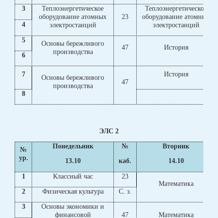
3
Теплоэнергетическое
Теплоэнергетическое
оборудование атомных
23
оборудование атомных
4
электростанций
электростанций
5
Основы бережливого
47
История
производства
6
7
История
Основы бережливого
47
производства
8
ЭЛС 2
Понедельник
№
Вторник
№
ур.
13.10
каб.
14.10
1
Классный час
23
Математика
2
Физическая культура
С. з.
3
Основы экономики и
финансовой
47
Математика