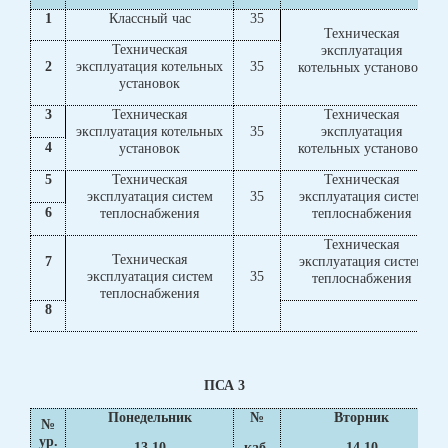
1
Классный час
35
Техническая
Техническая
эксплуатация
2
эксплуатация котельных
35
котельных установок
установок
3
Техническая
Техническая
эксплуатация котельных
35
эксплуатация
4
установок
котельных установок
5
Техническая
Техническая
эксплуатация систем
35
эксплуатация систем
6
теплоснабжения
теплоснабжения
Техническая
Техническая
7
эксплуатация систем
эксплуатация систем
35
теплоснабжения
теплоснабжения
8
ПСА 3
Понедельник
№
Вторник
№
ур.
13.10
каб.
14.10