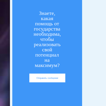
Знаете,
какая
помощь от
государства
необходима,
чтобы
реализовать
свой
потенциал
на
максимум?
Отправить сообщение