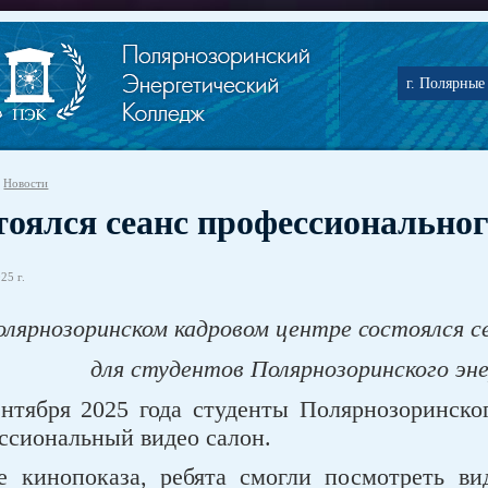
г. Полярные 
Новости
тоялся сеанс профессиональног
25 г.
олярнозоринском кадровом центре состоялся с
для студентов Полярнозоринского эн
ентября 2025 года студенты Полярнозоринско
ссиональный видео салон.
е кинопоказа, ребята смогли посмотреть ви