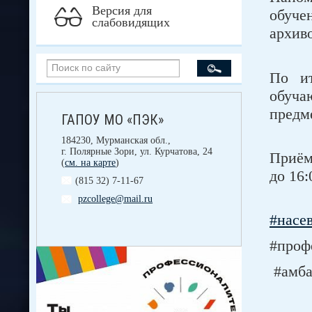
Версия для
обуче
слабовидящих
архив
По ит
обуча
предм
ГАПОУ МО «ПЭК»
184230, Мурманская обл.,
г. Полярные Зори, ул. Курчатова, 24
Приём
(
см. на карте
)
до 16:
(815 32) 7-11-67
pzcollege@mail.ru
#насе
#проф
#амба