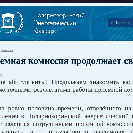
г. Полярные 
Новости
емная комиссия продолжает св
 г.
ие абитуриенты! Продолжаем знакомить вас
жуточными результатами работы приёмной коми
а ровно половина времени, отведённого на
пления в Полярнозоринский энергетический 
ставленная сотрудниками приёмной комиссии
очтениях и о популярности различных на