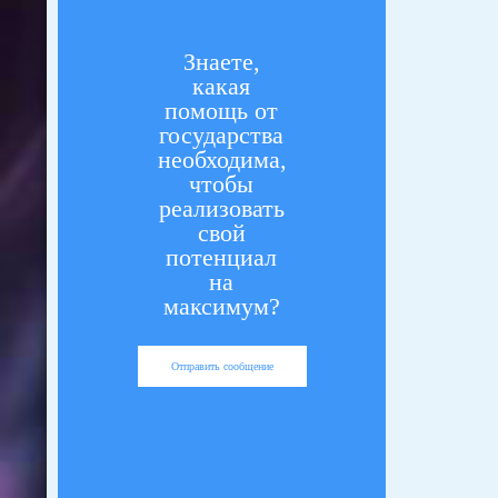
Знаете,
какая
помощь от
государства
необходима,
чтобы
реализовать
свой
потенциал
на
максимум?
Отправить сообщение