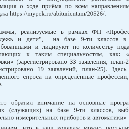
мация о ходе приёма по всем направления
жа https://mypek.ru/abiturientam/20526/.
аммы, реализуемые в рамках ФП «Професс
дежь и дети", на базе 9-ти классов в
ебованными и лидируют по количеству под
пающих к таким специальностям, как: 
овки» (зарегистрировано 33 заявления, план-
гистрировано 19 заявлений, план-25). Здес
енного спроса на определённые профессии,
.
кто обратил внимание на основные прогр
их (служащих) на базе 9-ти классов, выб
ольно-измерительных приборов и автоматики» (
инаем, что в наш колледж можно поступит