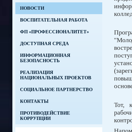
инфор
НОВОСТИ
коллед
ВОСПИТАТЕЛЬНАЯ РАБОТА
Прогр
ФП «ПРОФЕССИОНАЛИТЕТ»
"Моло
ДОСТУПНАЯ СРЕДА
востр
посту
ИНФОРМАЦИОННАЯ
БЕЗОПАСНОСТЬ
устан
(заре
РЕАЛИЗАЦИЯ
повыш
НАЦИОНАЛЬНЫХ ПРОЕКТОВ
основе
СОЦИАЛЬНОЕ ПАРТНЕРСТВО
КОНТАКТЫ
Тот, 
рабоч
ПРОТИВОДЕЙСТВИЕ
КОРРУПЦИИ
контр
Напом