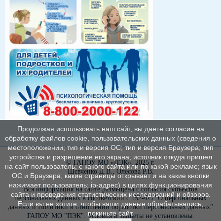
Продолжая использовать наш сайт, вы даете согласие на
обработку файлов cookie, пользовательских данных (сведения о
местоположении; тип и версия ОС; тип и версия Браузера; тип
устройства и разрешение его экрана; источник откуда пришел
© ГАПОУ МО «ПЭК», 2025 г.
на сайт пользователь; с какого сайта или по какой рекламе; язык
Шевченко Д.В., Олесова Р.В.
ОС и Браузера; какие страницы открывает и на какие кнопки
нажимает пользователь; ip-адрес) в целях функционирования
Вся информация на сайте размещена с согласия субъектов
сайта и проведения статистических исследований и обзоров.
персональных данных в соответсвии с 152-ФЗ "О персональных
Если вы не хотите, чтобы ваши данные обрабатывались,
данных и Политики в отношении обработки персональных данных"
покиньте сайт.
ГАПОУ МО "ПЭК". Условия и запреты не установлены.