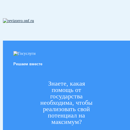
Решаем вместе
Знаете, какая
помощь от
государства
необходима, чтобы
реализовать свой
потенциал на
максимум?