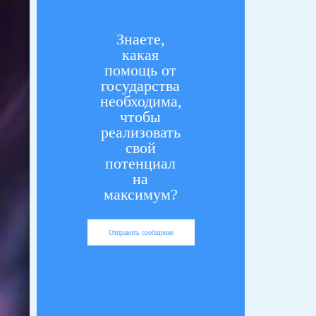
Знаете,
какая
помощь от
государства
необходима,
чтобы
реализовать
свой
потенциал
на
максимум?
Отправить сообщение