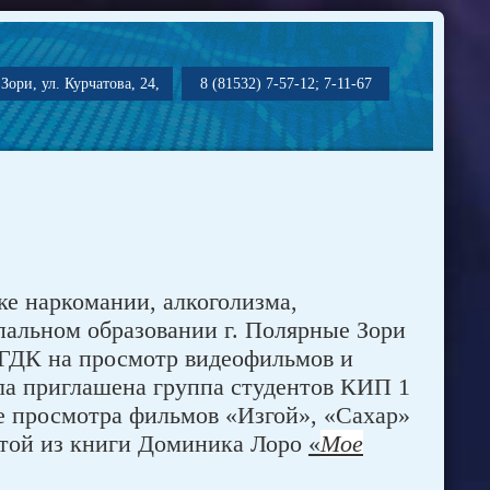
Зори, ул. Курчатова, 24,
8 (81532) 7-57-12; 7-11-67
е наркомании, алкоголизма,
альном образовании г. Полярные Зори
в ГДК на просмотр видеофильмов и
ла приглашена группа студентов КИП 1
е просмотра фильмов «Изгой», «Сахар»
атой из книги Доминика Лоро
«
Мое