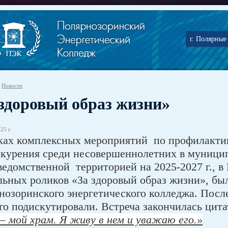
г. Полярные 
Новости
 здоровый образ жизни»
25 г.
ках комплексных мероприятий по профилактик
окурения среди несовершеннолетних в муницип
ведомственной территорией на 2025-2027 г., 
льных роликов «За здоровый образ жизни», бы
нозоринского энергетического колледжа. Посл
го подискутировали. Встреча закончилась цит
— мой храм. Я живу в нем и уважаю его.»