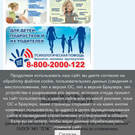
Продолжая использовать наш сайт, вы даете согласие на
обработку файлов cookie, пользовательских данных (сведения о
местоположении; тип и версия ОС; тип и версия Браузера; тип
устройства и разрешение его экрана; источник откуда пришел
© ГАПОУ МО «ПЭК», 2025 г.
на сайт пользователь; с какого сайта или по какой рекламе; язык
Шевченко Д.В., Олесова Р.В.
ОС и Браузера; какие страницы открывает и на какие кнопки
нажимает пользователь; ip-адрес) в целях функционирования
Вся информация на сайте размещена с согласия субъектов
сайта и проведения статистических исследований и обзоров.
персональных данных в соответсвии с 152-ФЗ "О персональных
Если вы не хотите, чтобы ваши данные обрабатывались,
данных и Политики в отношении обработки персональных данных"
покиньте сайт.
ГАПОУ МО "ПЭК". Условия и запреты не установлены.
Согласен