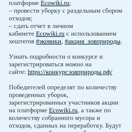
платформе
Ecowiki.ru
;
– провести уборку с раздельным сбором
отходов;
– сдать отчет в личном
кабинете
Ecowiki.ru
с использованием
хештегов
#эковики
,
#акция_зовприроды
.
Узнать подробности о конкурсе и
зарегистрироваться можно на
сайте:
https://конкурсзовприроды.рф/
Победителей определят по количеству
проведенных уборок,
зарегистрированных участников акции
на платформе
Ecowiki.ru
, а также по
количеству собранного мусора и
отходов, сданных на переработку. Будут