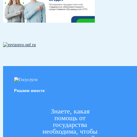
Решаем вместе
Знаете, какая
помощь от
государства
необходима, чтобы