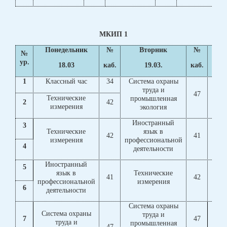
МКИП 1
Понедельник
№
Вторник
№
№
ур.
18.03
каб.
19.03.
каб.
1
Классный час
34
Система охраны
Си
труда и
47
Технические
промышленная
п
2
42
измерения
экология
Иностранный
3
Инос
Технические
язык в
42
41
про
измерения
профессиональной
4
деятельности
Иностранный
5
язык в
Технические
41
42
Элек
профессиональной
измерения
6
деятельности
Система охраны
Система охраны
Си
труда и
7
47
труда и
промышленная
47