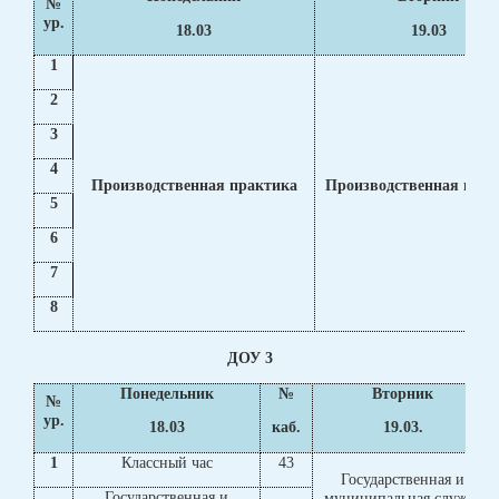
№
ур.
18.03
19.03
1
2
3
4
Производственная практика
Производственная прак
5
6
7
8
ДОУ 3
Понедельник
№
Вторник
№
ур.
18.03
каб.
19.03.
1
Классный час
43
Государственная и
Государственная и
муниципальная служба