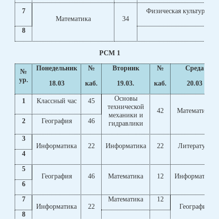
7
Физическая культура
Математика
34
8
РСМ 1
Понедельник
№
Вторник
№
Среда
№
ур.
18.03
каб.
19.03.
каб.
20.03
Основы
1
Классный час
45
технической
42
Математика
механики и
2
География
46
гидравлики
3
Информатика
22
Информатика
22
Литература
4
5
География
46
Математика
12
Информатика
6
7
Математика
12
Информатика
22
География
8