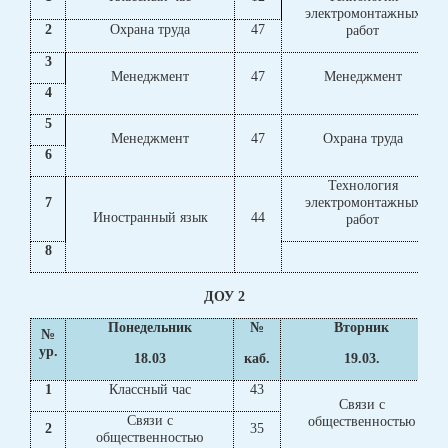
электромонтажных
2
Охрана труда
47
работ
3
Менеджмент
47
Менеджмент
4
5
Менеджмент
47
Охрана труда
6
Технология
7
электромонтажных
Иностранный язык
44
работ
8
ДОУ 2
Понедельник
№
Вторник
№
ур.
18.03
каб.
19.03.
1
Классный час
43
Связи с
Связи с
общественностью
2
35
общественностью