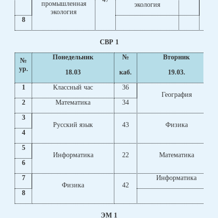
промышленная
п
экология
экология
8
СВР 1
Понедельник
№
Вторник
№
ур.
18.03
каб.
19.03.
1
Классный час
36
География
2
Математика
34
3
Русский язык
43
Физика
4
5
Информатика
22
Математика
6
7
Информатика
Физика
42
8
ЭМ 1