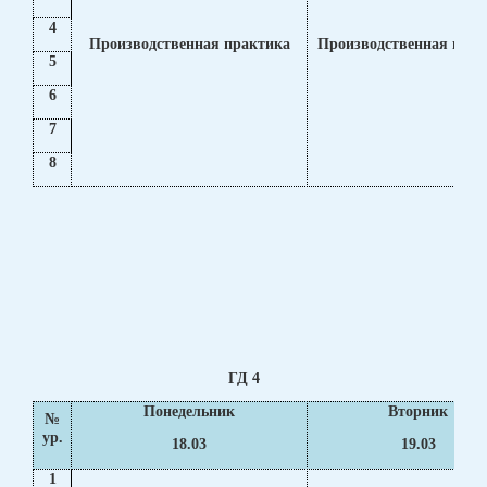
4
Производственная практика
Производственная прак
5
6
7
8
ГД 4
Понедельник
Вторник
№
ур.
18.03
19.03
1