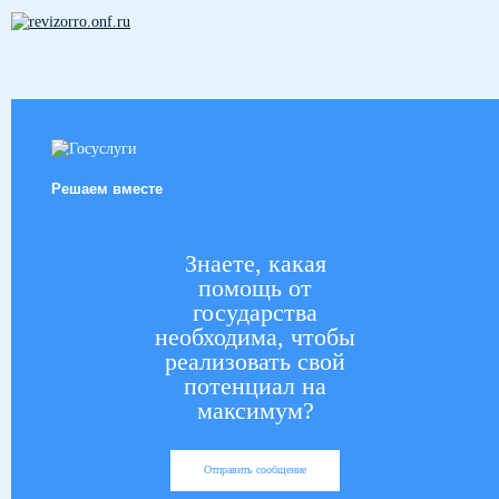
Решаем вместе
Знаете, какая
помощь от
государства
необходима, чтобы
реализовать свой
потенциал на
максимум?
Отправить сообщение