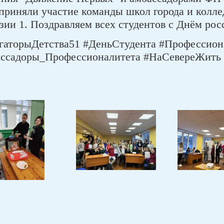
 приняли участие команды школ города и колл
ии 1. Поздравляем всех студентов с Днём росс
гаторыДетства51 #ДеньСтудента #Профессион
ссадоры_Профессионалитета #НаСевереЖить