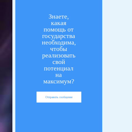
Знаете,
какая
помощь от
государства
необходима,
чтобы
реализовать
свой
потенциал
на
максимум?
Отправить сообщение