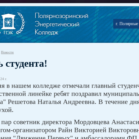
г. Полярные 
Новости
ь студента!
24 г.
ня в нашем колледже отмечали главный студенч
ственной линейке ребят поздравил муниципал
ва" Решетова Наталья Андреевна. В течение дн
ухой.
 пар советник директора Мордовцева Анастас
огом-организатором Райн Викторией Викторовн
ения "Движение Первых" и амбассадорами ФП 