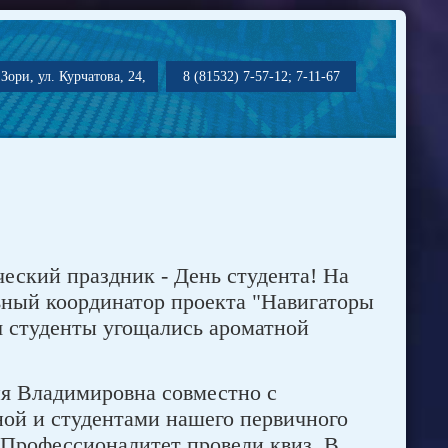
Зори, ул. Курчатова, 24,
8 (81532) 7-57-12; 7-11-67
еский праздник - День студента! На
ьный координатор проекта "Навигаторы
я студенты угощались ароматной
ия Владимировна совместно с
ой и студентами нашего первичного
Профессионалитет провели квиз. В