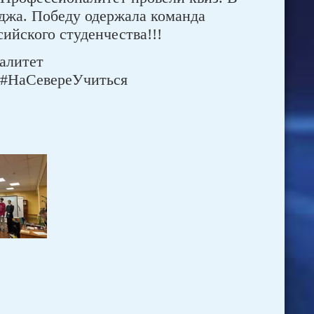
еджа. Победу одержала команда
ийского студенчества!!!
алитет
 #НаСевереУчиться