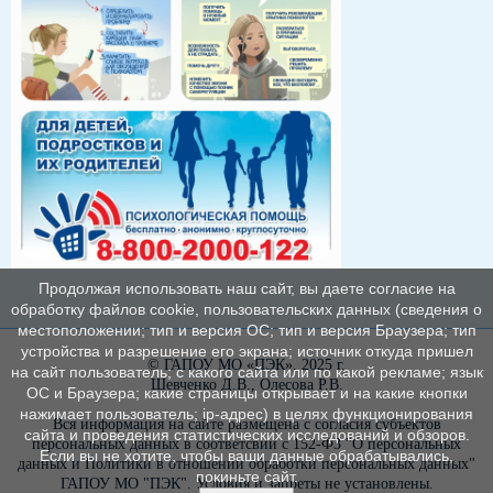
Продолжая использовать наш сайт, вы даете согласие на
обработку файлов cookie, пользовательских данных (сведения о
местоположении; тип и версия ОС; тип и версия Браузера; тип
устройства и разрешение его экрана; источник откуда пришел
© ГАПОУ МО «ПЭК», 2025 г.
на сайт пользователь; с какого сайта или по какой рекламе; язык
Шевченко Д.В., Олесова Р.В.
ОС и Браузера; какие страницы открывает и на какие кнопки
нажимает пользователь; ip-адрес) в целях функционирования
Вся информация на сайте размещена с согласия субъектов
сайта и проведения статистических исследований и обзоров.
персональных данных в соответсвии с 152-ФЗ "О персональных
Если вы не хотите, чтобы ваши данные обрабатывались,
данных и Политики в отношении обработки персональных данных"
покиньте сайт.
ГАПОУ МО "ПЭК". Условия и запреты не установлены.