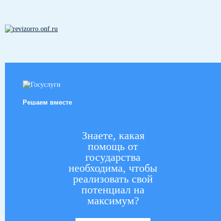
Решаем вместе
Знаете, какая
помощь от
государства
необходима, чтобы
реализовать свой
потенциал на
максимум?