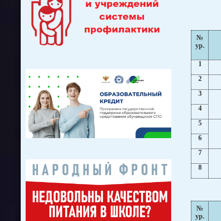
№
ур.
1
2
3
4
5
6
7
8
№
ур.