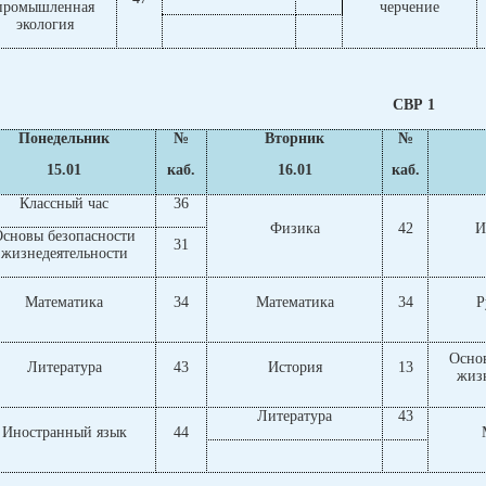
промышленная
черчение
экология
СВР 1
Понедельник
№
Вторник
№
15.01
каб.
16.01
каб.
Классный час
36
Физика
42
И
сновы безопасности
31
жизнедеятельности
Математика
34
Математика
34
Р
Осно
Литература
43
История
13
жиз
Литература
43
Иностранный язык
44