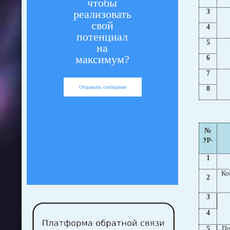
чтобы
3
реализовать
свой
4
потенциал
5
на
максимум?
6
7
Отправить сообщение
8
№
ур.
1
Ко
2
3
4
5
Пр