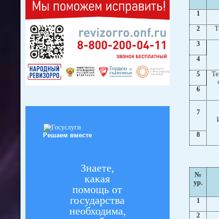
1
2
Т
3
4
5
Те
6
7
8
Решаем вместе
Знаете,
№
какая
ур.
помощь от
государства
1
необходима,
2