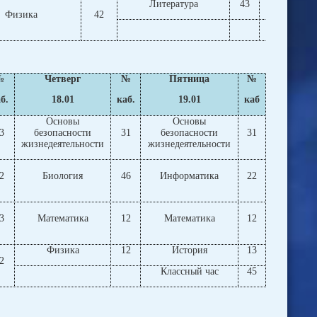
Литература
43
Иностра
Физика
42
Класс
№
Четверг
№
Пятница
№
б.
18.01
каб.
19.01
каб
Основы
Основы
3
безопасности
31
безопасности
31
жизнедеятельности
жизнедеятельности
2
Биология
46
Информатика
22
3
Математика
12
Математика
12
Физика
12
История
13
2
Классный час
45