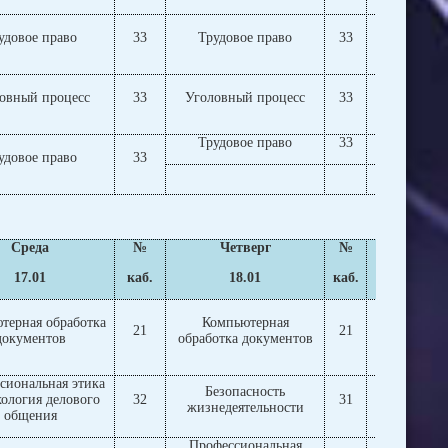
удовое право
33
Трудовое право
33
Трудов
овный процесс
33
Уголовный процесс
33
Уголовны
Трудовое право
33
Трудов
удовое право
33
Среда
№
Четверг
№
Пят
17.01
каб.
18.01
каб.
1
терная обработка
Компьютерная
Компьютерн
21
21
документов
обработка документов
доку
сиональная этика
Безопасность
хология делового
32
31
Экономиче
жизнедеятельности
общения
Профессиональная
Профессион