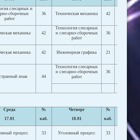
огия слесарных и
арно-сборочных
36
Техническая механика
42
Техническ
работ
Технология слесарных
Технология
ческая механика
42
и слесарно-сборочных
36
слесарно
работ
р
ческая механика
42
Инженерная графика
21
Инженерн
Технология слесарных
Технология
и слесарно-сборочных
36
слесарно
странный язык
44
работ
р
Класс
Среда
№
Четверг
№
Пят
17.01
каб.
18.01
каб.
1
овный процесс
33
Уголовный процесс
33
Уголовны