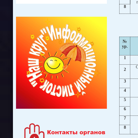
8
№
ур.
1
О
2
3
4
5
6
7
8