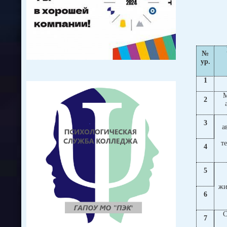
№
ур.
1
М
2
3
а
т
4
5
жи
6
С
7