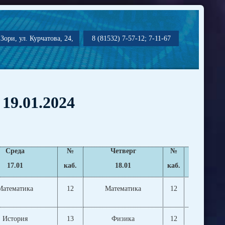
Зори, ул. Курчатова, 24,
8 (81532) 7-57-12; 7-11-67
 19.01.2024
Среда
№
Четверг
№
Пят
17.01
каб.
18.01
каб.
1
Математика
12
Математика
12
Мате
История
13
Физика
12
Фи