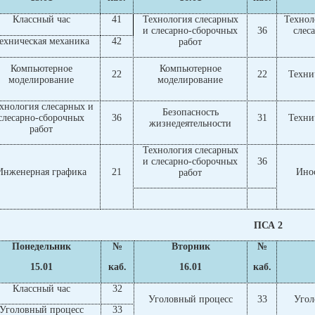
Классный час
41
Технология слесарных
Технол
и слесарно-сборочных
36
слес
ехническая механика
42
работ
Компьютерное
Компьютерное
22
22
Техни
моделирование
моделирование
хнология слесарных и
Безопасность
слесарно-сборочных
36
31
Техни
жизнедеятельности
работ
Технология слесарных
и слесарно-сборочных
36
Инженерная графика
21
Ино
работ
ПСА 2
Понедельник
№
Вторник
№
15.01
каб.
16.01
каб.
Классный час
32
Уголовный процесс
33
Угол
Уголовный процесс
33