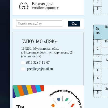
7
Версия для
слабовидящих
8
П
№
ур.
ГАПОУ МО «ПЭК»
1
К
184230, Мурманская обл.,
2
г. Полярные Зори, ул. Курчатова, 24
3
(
см. на карте
)
М
(815 32) 7-11-67
4
pzcollege@mail.ru
5
6
7
И
8