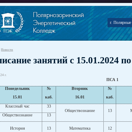
г. Полярные 
Новости
исание занятий с 15.01.2024 по
24 г.
ПСА 1
Понедельник
№
Вторник
№
15.01
каб.
16.01
каб.
Классный час
33
Обществознание
13
Обществознание
13
История
13
Математика
12