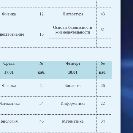
Физика
12
Литература
43
Лите
Основы безопасности
31
Лите
жизнедеятельности
ществознание
13
Класс
Среда
№
Четверг
№
Пят
17.01
каб.
18.01
каб.
1
Физика
42
Биология
46
Ист
Математика
34
Информатика
22
Мате
Биология
46
Математика
34
Фи