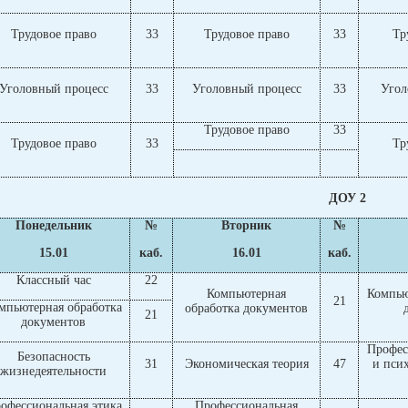
Трудовое право
33
Трудовое право
33
Тр
Уголовный процесс
33
Уголовный процесс
33
Угол
Трудовое право
33
Трудовое право
33
Тр
ДОУ 2
Понедельник
№
Вторник
№
15.01
каб.
16.01
каб.
Классный час
22
Компьютерная
Компью
21
мпьютерная обработка
обработка документов
21
документов
Профес
Безопасность
31
Экономическая теория
47
и пси
жизнедеятельности
офессиональная этика
Профессиональная