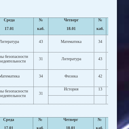
Среда
№
Четверг
№
Пя
17.01
каб.
18.01
каб.
1
Литература
43
Математика
34
Био
вы безопасности
31
Литература
43
Фи
недеятельности
Математика
34
Физика
42
Ис
История
13
Мате
вы безопасности
31
недеятельности
Класс
Среда
№
Четверг
№
Пят
17.01
каб.
18.01
каб.
1