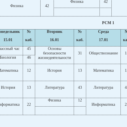
Физика
42
Физика
42
РСМ 1
онедельник
№
Вторник
№
Среда
15.01
каб.
16.01
каб.
17.01
ка
лассный час
45
Основы
безопасности
31
Обществознание
1
Биология
46
жизнедеятельности
атематика
12
История
13
Математика
1
История
13
Литература
43
Литература
4
Физика
12
нформатика
22
Информатика
2