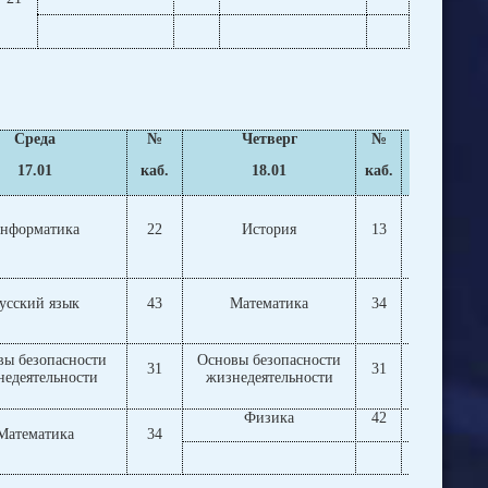
Среда
№
Четверг
№
Пя
17.01
каб.
18.01
каб.
1
нформатика
22
История
13
Мате
усский язык
43
Математика
34
Лите
вы безопасности
Основы безопасности
31
31
Мате
недеятельности
жизнедеятельности
Физика
42
Фи
Математика
34
Класс