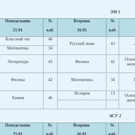
ЭМ 1
Понедельник
№
Вторник
№
15.01
каб.
16.01
каб.
Классный час
46
Русский язык
43
Математика
34
Осно
Литература
43
Физика
42
жиз
Физика
42
Математика
34
История
13
Осно
Химия
46
жиз
АСУ 2
Понедельник
№
Вторник
№
15.01
каб.
16.01
каб.