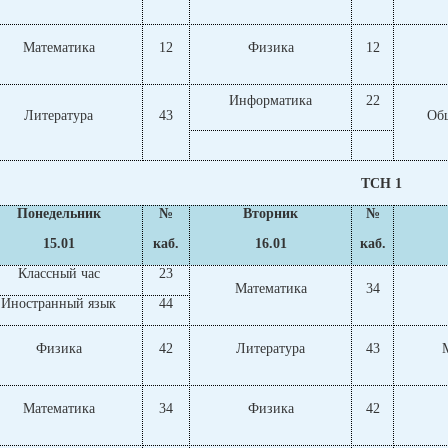
Математика
12
Физика
12
Информатика
22
Литература
43
Об
ТСН 1
Понедельник
№
Вторник
№
15.01
каб.
16.01
каб.
Классный час
23
Математика
34
Иностранный язык
44
Физика
42
Литература
43
Математика
34
Физика
42