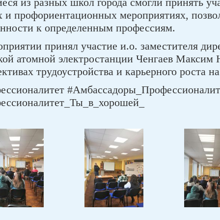
еся из разных школ города смогли принять уч
х и профориентационных мероприятиях, позво
онности к определенным профессиям.
оприятии принял участие и.о. заместителя ди
кой атомной электростанции Ченгаев Максим Н
ктивах трудоустройства и карьерного роста на
ессионалитет #Амбассадоры_Профессионалит
ессионалитет_Ты_в_хорошей_