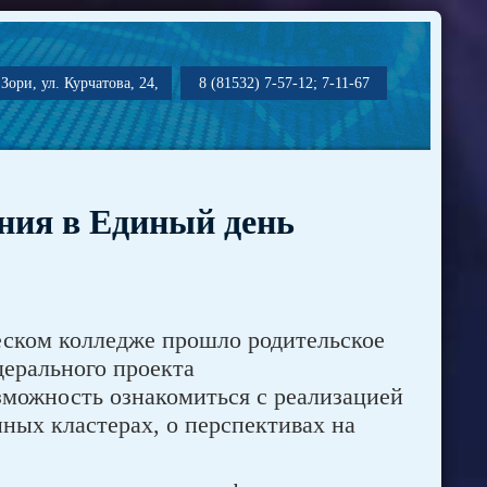
Зори, ул. Курчатова, 24,
8 (81532) 7-57-12; 7-11-67
ания в Единый день
ческом колледже прошло родительское
дерального проекта
можность ознакомиться с реализацией
нных кластерах, о перспективах на