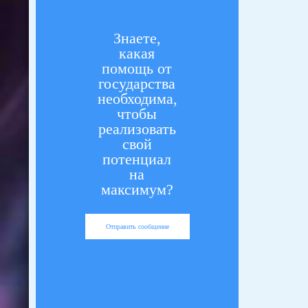
Знаете,
какая
помощь от
государства
необходима,
чтобы
реализовать
свой
потенциал
на
максимум?
Отправить сообщение