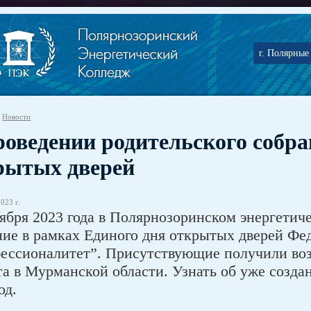
г. Полярные 
Новости
роведении родительского собр
рытых дверей
023 г.
тября 2023 года в Полярнозоринском энергети
ние в рамках Единого дня открытых дверей Фе
ессионалитет”. Присутствующие получили воз
та в Мурманской области. Узнать об уже созда
од.