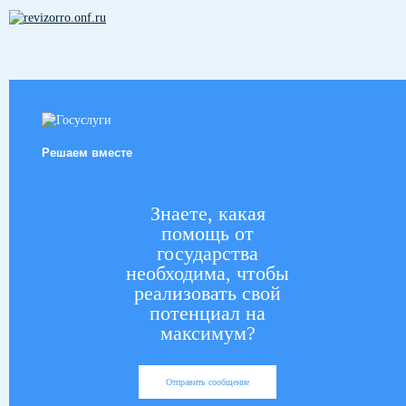
Решаем вместе
Знаете, какая
помощь от
государства
необходима, чтобы
реализовать свой
потенциал на
максимум?
Отправить сообщение