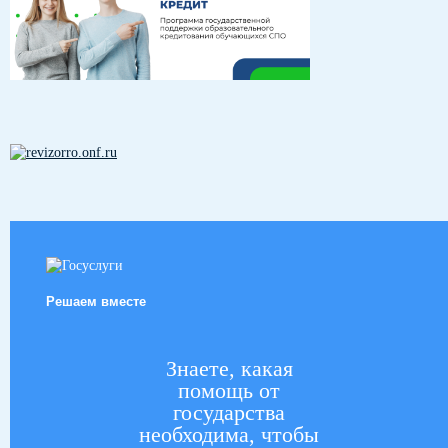
Решаем вместе
Знаете, какая
помощь от
государства
необходима, чтобы