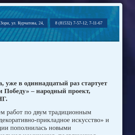
Зори, ул. Курчатова, 24,
8 (81532) 7-57-12; 7-11-67
а, уже в одиннадцатый раз стартует
 Победу» – народный проект,
НГ.
ем работ по двум традиционным
декоративно-прикладное искусство» и
кции пополнилась новыми