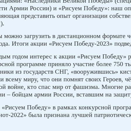
ациями: «Наследники Великой Победы» (спец
сти Армии России) и «Рисуем Победу»: наш оп
ляющая представить опыт организации собств
).
ы можно загрузить в дистанционном формате 
года. Итоги акции «Рисуем Победу-2023» подве
дым годом интерес к акции «Рисуем Победу» ра
рсной программе приняло участие более 750 ты
тники из государств СНГ, «вооружившись» кис
и всему миру, что они помнят своих Героев, ч
ой войне, кто спас мир от фашизма. Многие 
ни – бойцам армии России, вставшим на защит
 «Рисуем Победу» в рамках конкурсной прог
иот-2022» была признана лучшей патриотическ