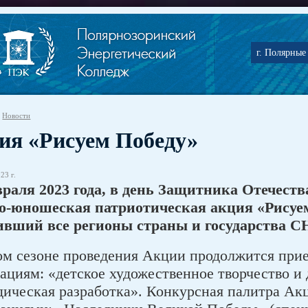
г. Полярные 
Новости
ия «Рисуем Победу»
23 г.
враля 2023 года, в день Защитника Отечеств
о-юношеская патриотическая акция «Рисуем
ивший все регионы страны и государства С
ом сезоне проведения Акции продолжится при
ациям: «детское художественное творчество и 
дическая разработка». Конкурсная палитра А