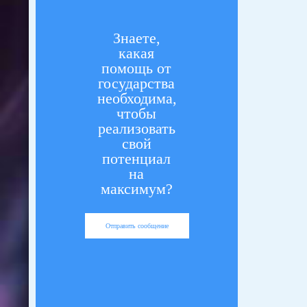
Знаете,
какая
помощь от
государства
необходима,
чтобы
реализовать
свой
потенциал
на
максимум?
Отправить сообщение