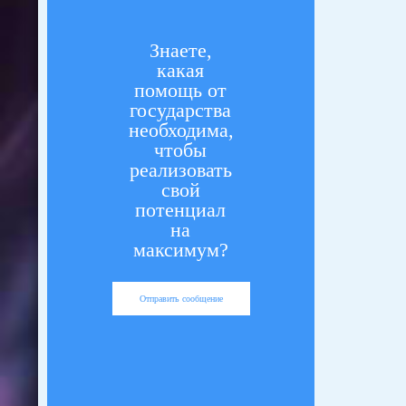
Знаете,
какая
помощь от
государства
необходима,
чтобы
реализовать
свой
потенциал
на
максимум?
Отправить сообщение