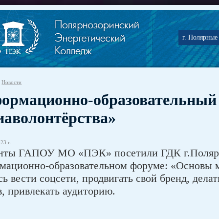
г. Полярные 
Новости
ормационно-образовательный
иаволонтёрства»
23 г.
нты ГАПОУ МО «ПЭК» посетили ГДК г.Полярны
мационно-образовательном форуме: «Основы м
сь вести соцсети, продвигать свой бренд, дел
в, привлекать аудиторию.