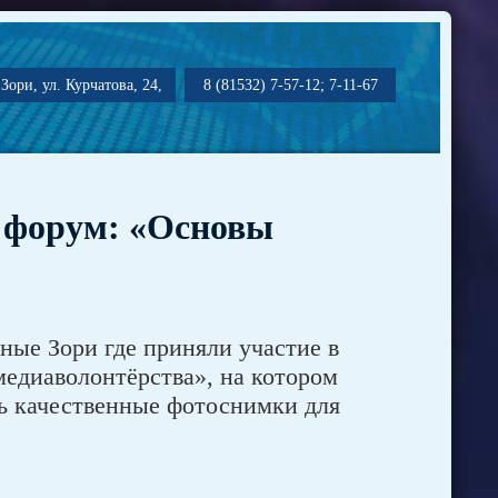
Зори, ул. Курчатова, 24,
8 (81532) 7-57-12; 7-11-67
 форум: «Основы
е Зори где приняли участие в
едиаволонтёрства», на котором
ать качественные фотоснимки для