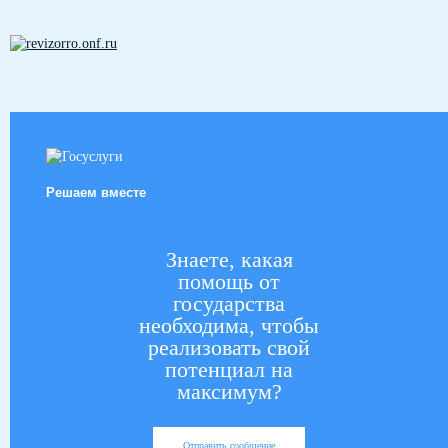
Решаем вместе
Знаете, какая
помощь от
государства
необходима, чтобы
реализовать свой
потенциал на
максимум?
Отправить сообщение