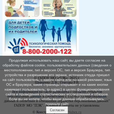
Продолжая использовать наш сайт, вы даете согласие на
обработку файлов cookie, пользовательских данных (сведения о
местоположении; тип и версия ОС; тип и версия Браузера; тип
устройства и разрешение его экрана; источник откуда пришел
© ГАПОУ МО «ПЭК», 2025 г.
на сайт пользователь; с какого сайта или по какой рекламе; язык
Шевченко Д.В., Олесова Р.В.
ОС и Браузера; какие страницы открывает и на какие кнопки
нажимает пользователь; ip-адрес) в целях функционирования
Вся информация на сайте размещена с согласия субъектов
сайта и проведения статистических исследований и обзоров.
персональных данных в соответсвии с 152-ФЗ "О персональных
Если вы не хотите, чтобы ваши данные обрабатывались,
данных и Политики в отношении обработки персональных данных"
покиньте сайт.
ГАПОУ МО "ПЭК". Условия и запреты не установлены.
Согласен
© Конструктор сайтов
Nubex.ru