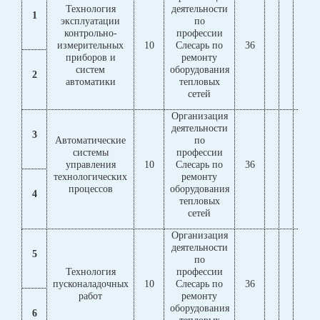
Технология
деятельности
1
эксплуатации
по
контрольно-
профессии
измерительных
10
Слесарь по
36
приборов и
ремонту
систем
оборудования
2
автоматики
тепловых
сетей
Организация
деятельности
3
Автоматические
по
системы
профессии
управления
10
Слесарь по
36
технологических
ремонту
процессов
оборудования
4
тепловых
сетей
Организация
деятельности
5
по
Технология
профессии
пусконаладочных
10
Слесарь по
36
работ
ремонту
оборудования
6
тепловых