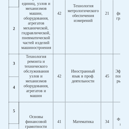
единиц, узлов и
Технология
механизмов
Осн
метрологического
машин,
42
21
финан
обеспечения
оборудования,
грамот
измерений
агрегатов
механической,
2
гидравлической,
пневматической
частей изделий
машиностроения
Технология
ремонта и
3
технического
обслуживания
Иностранный
Эффект
узлов и
42
язык в проф.
45
поведе
механизмов
деятельности
рынке 
оборудования,
4
агрегатов и
машин
5
Основы
Физич
финансовой
41
Математика
34
культ
грамотности