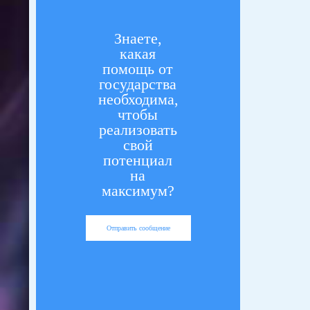
Знаете,
какая
помощь от
государства
необходима,
чтобы
реализовать
свой
потенциал
на
максимум?
Отправить сообщение