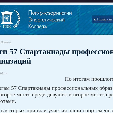
г. Полярные 
Новости
ги 57 Спартакиады профессио
анизаций
021 г.
По итогам прошлого
огам 57 Спартакиады профессиональных образ
 второе место среди девушек и второе место с
мотами.
 в которых приняли участия наши спортсмены