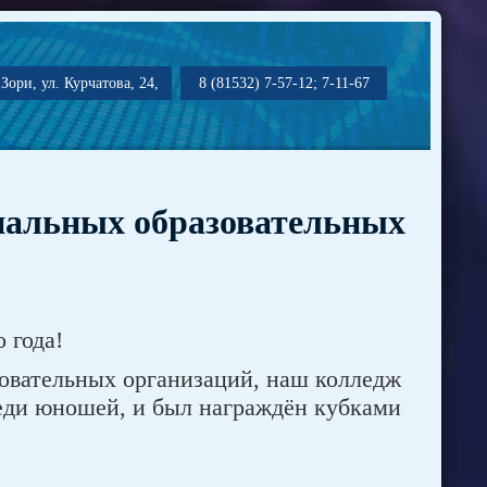
Зори, ул. Курчатова, 24,
8 (81532) 7-57-12; 7-11-67
нальных образовательных
 года!
овательных организаций, наш колледж
реди юношей, и был награждён кубками
: