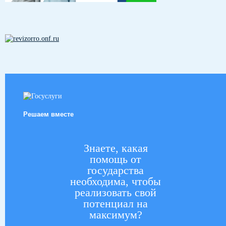
Решаем вместе
Знаете, какая
помощь от
государства
необходима, чтобы
реализовать свой
потенциал на
максимум?