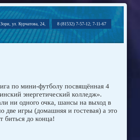
Зори, ул. Курчатова, 24,
8 (81532) 7-57-12; 7-11-67
ига по мини-футболу посвящённая 4
нский энергетический колледж».
ли ни одного очка, шансы на выход в
о две игры (домашняя и гостевая) а это
ут биться до конца!