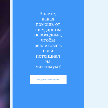
Знаете,
какая
помощь от
государства
необходима,
чтобы
реализовать
свой
потенциал
на
максимум?
Отправить сообщение