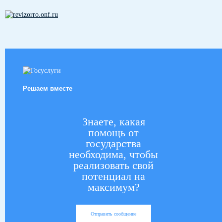
Решаем вместе
Знаете, какая
помощь от
государства
необходима, чтобы
реализовать свой
потенциал на
максимум?
Отправить сообщение