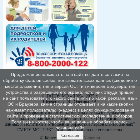
Продолжая использовать наш сайт, вы даете согласие на
обработку файлов cookie, пользовательских данных (сведения о
местоположении; тип и версия ОС; тип и версия Браузера; тип
устройства и разрешение его экрана; источник откуда пришел
© ГАПОУ МО «ПЭК», 2025 г.
на сайт пользователь; с какого сайта или по какой рекламе; язык
Шевченко Д.В., Олесова Р.В.
ОС и Браузера; какие страницы открывает и на какие кнопки
нажимает пользователь; ip-адрес) в целях функционирования
Вся информация на сайте размещена с согласия субъектов
сайта и проведения статистических исследований и обзоров.
персональных данных в соответсвии с 152-ФЗ "О персональных
Если вы не хотите, чтобы ваши данные обрабатывались,
данных и Политики в отношении обработки персональных данных"
покиньте сайт.
ГАПОУ МО "ПЭК". Условия и запреты не установлены.
Согласен
© Конструктор сайтов
Nubex.ru